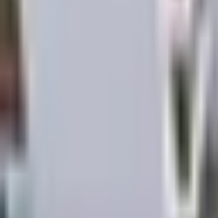
×
|
|
EN
ES
AR