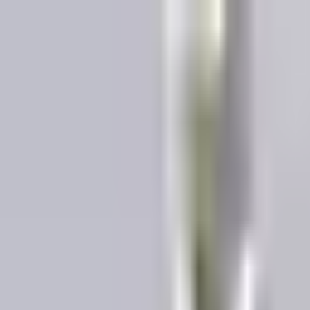
Proyectos
Dubái
Sobre Nosotros
Clientes
Eventos
Blog
|
|
EN
ES
AR
Contacto