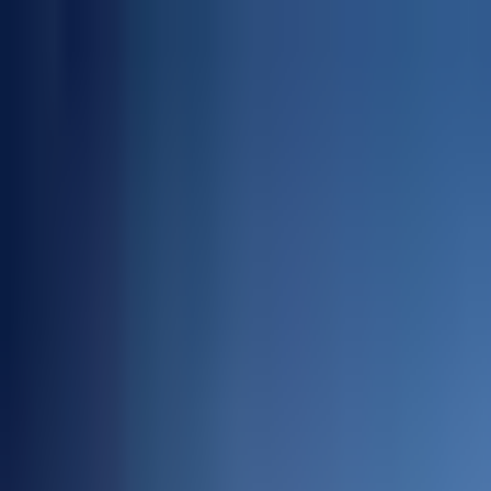
Proyectos
Dubái
Sobre Nosotros
Clientes
Eventos
Blog
|
|
EN
ES
AR
Contacto