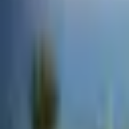
×
|
|
EN
ES
AR