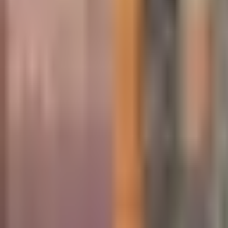
×
|
|
EN
ES
AR