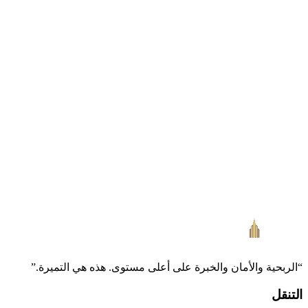
5. Cookies de terceros
Utilizamos servicios de terceros como Google y Meta, que pueden
instalar cookies propias.
6. Detalle de cookies utilizadas
A continuación se muestra el detalle actualizado de las cookies
detectadas en este sitio:
7. Contacto
info@altamiradubai.com
+971 55 503 2787
“
الربحية والأمان والخبرة على أعلى مستوى. هذه هي التميرة.
”
التنقل