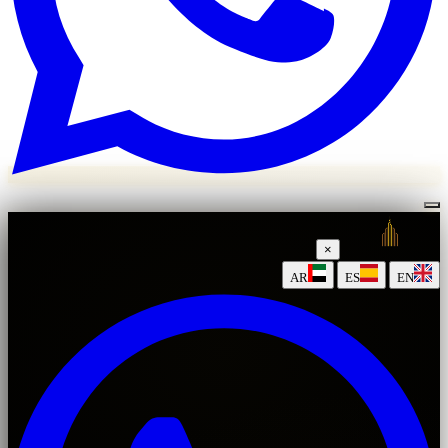
×
|
|
AR
ES
EN