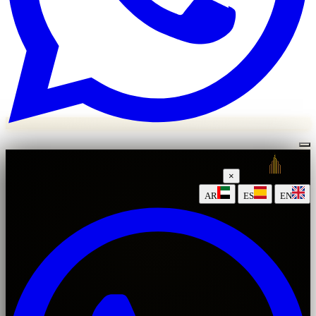
×
|
|
AR
ES
EN