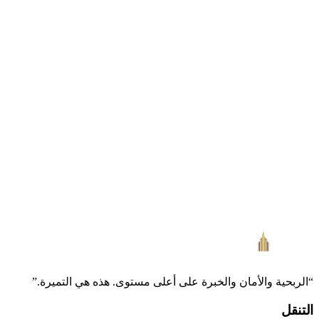
6. Derechos del Usuario
Puede solicitar acceso, corrección o eliminación escribiendo a:
info@altamiradubai.com
7. Contacto
ALTAMIRA REAL ESTATE L.L.C
Shk. Rashid Tower – Office 21.01-16
Trade Center Second, Dubai
+971 55 503 2787
info@altamiradubai.com
“
الربحية والأمان والخبرة على أعلى مستوى. هذه هي التميرة.
”
التنقل