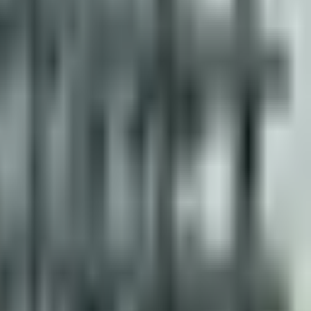
×
|
|
AR
ES
EN