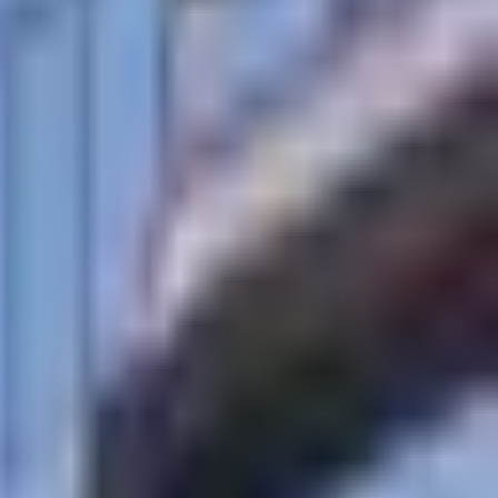
×
|
|
AR
ES
EN