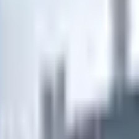
×
|
|
AR
ES
EN