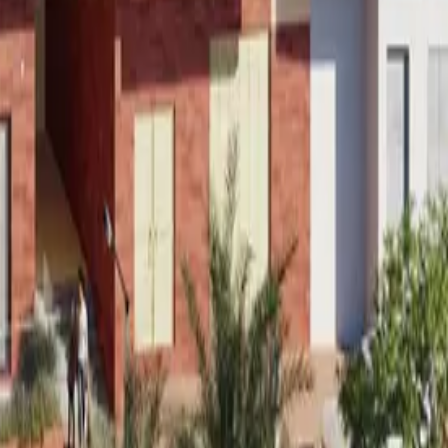
×
|
|
AR
ES
EN