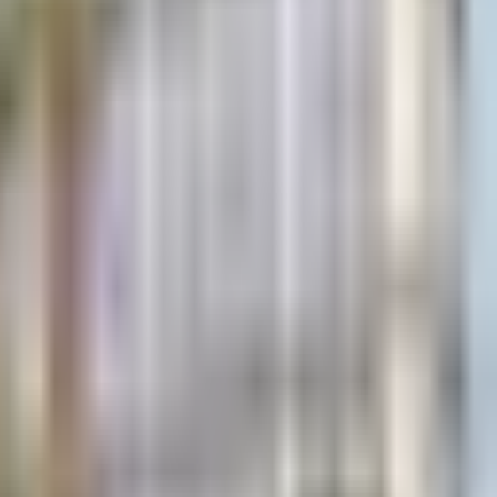
×
|
|
AR
ES
EN