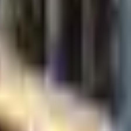
×
|
|
AR
ES
EN