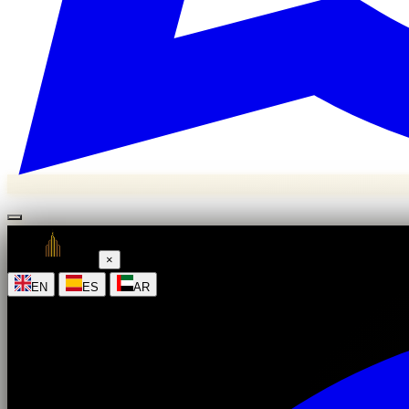
×
|
|
EN
ES
AR