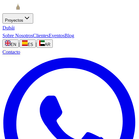
Proyectos
Dubái
Sobre Nosotros
Clientes
Eventos
Blog
|
|
EN
ES
AR
Contacto