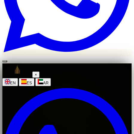
×
|
|
EN
ES
AR