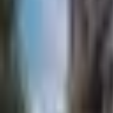
×
|
|
EN
ES
AR