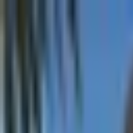
Proyectos
Dubái
Sobre Nosotros
Clientes
Eventos
Blog
|
|
EN
ES
AR
Contacto