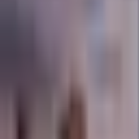
×
|
|
EN
ES
AR