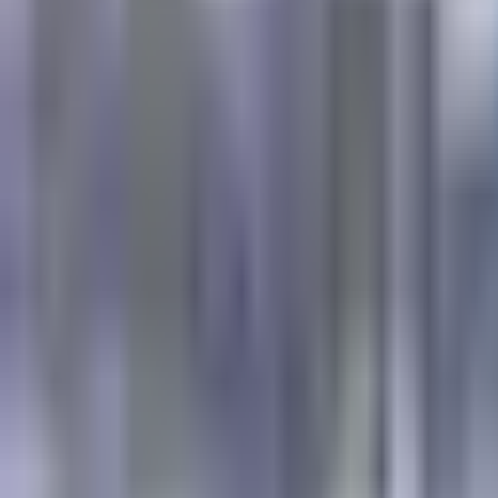
×
|
|
EN
ES
AR