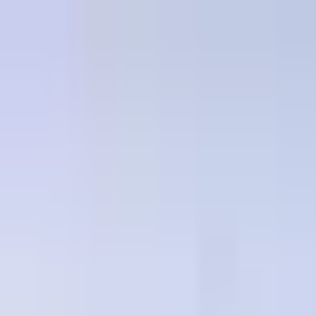
Proyectos
Dubái
Sobre Nosotros
Clientes
Eventos
Blog
|
|
EN
ES
AR
Contacto