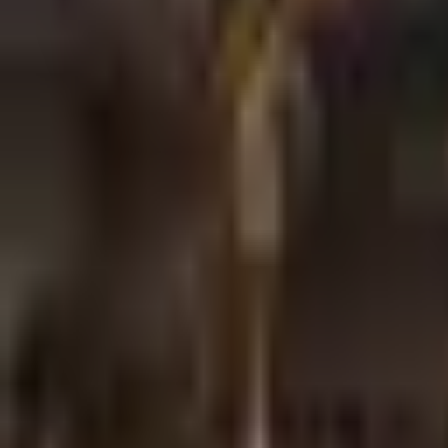
×
|
|
EN
ES
AR