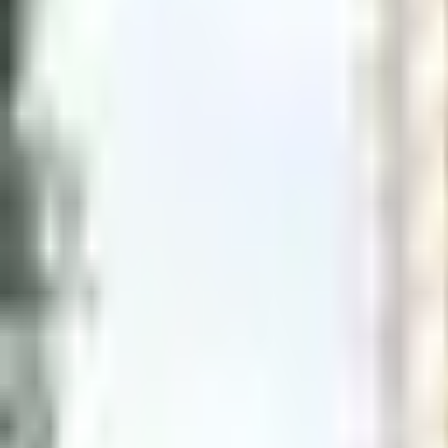
×
|
|
EN
ES
AR