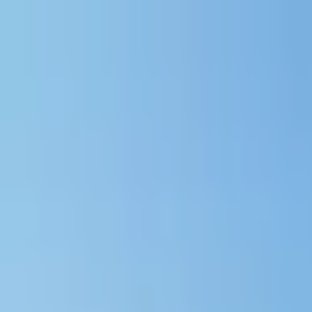
Proyectos
Dubái
Sobre Nosotros
Clientes
Eventos
Blog
|
|
EN
ES
AR
Contacto