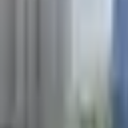
×
|
|
EN
ES
AR