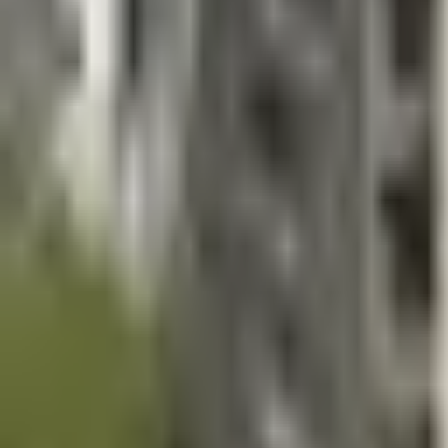
×
|
|
EN
ES
AR