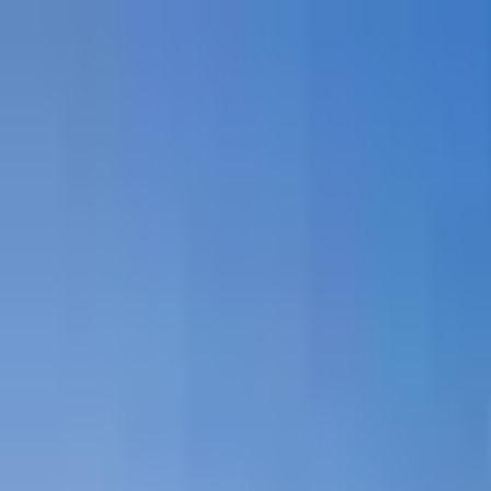
Proyectos
Dubái
Sobre Nosotros
Clientes
Eventos
Blog
|
|
EN
ES
AR
Contacto